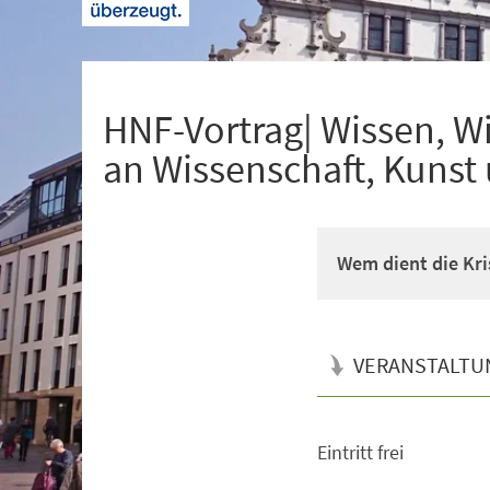
+
1
HNF-Vortrag| Wissen, W
an Wissenschaft, Kunst
Wem dient die Kr
VERANSTALTU
Eintritt frei
Veranstaltungsinformationen