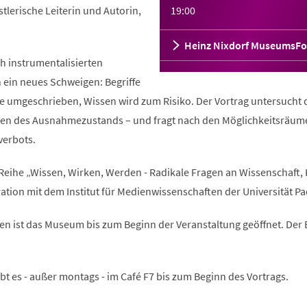
tlerische Leiterin und Autorin,
19:00
Heinz Nixdorf MuseumsF
ch instrumentalisierten
h ein neues Schweigen: Begriffe
ve umgeschrieben, Wissen wird zum Risiko. Der Vortrag untersucht 
ren des Ausnahmezustands – und fragt nach den Möglichkeitsräum
verbots.
 Reihe „Wissen, Wirken, Werden - Radikale Fragen an Wissenschaft,
ation mit dem Institut für Medienwissenschaften der Universität P
n ist das Museum bis zum Beginn der Veranstaltung geöffnet. Der E
t es - außer montags - im Café F7 bis zum Beginn des Vortrags.