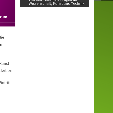
Wissenschaft, Kunst und Technik
orum
die
en
 Kunst
aderborn.
intritt