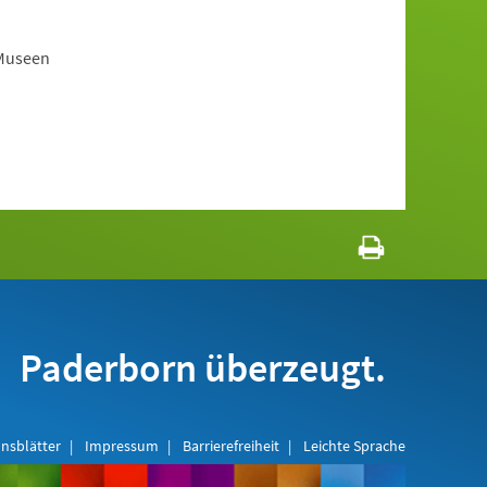
-Museen
Paderborn überzeugt.
nsblätter
Impressum
Barrierefreiheit
Leichte Sprache