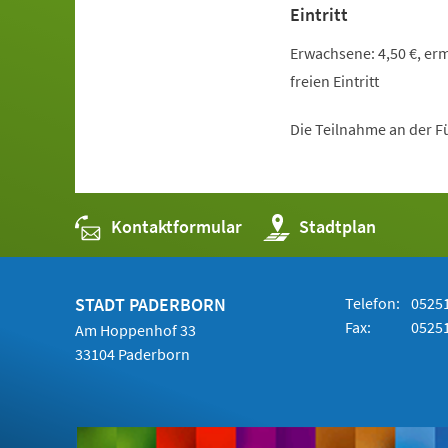
Eintritt
Erwachsene: 4,50 €, erm
freien Eintritt
Die Teilnahme an der Fü
Kontaktformular
(Öffnet
Stadtplan
in
einem
neuen
Tab)
STADT PADERBORN
Telefon:
05251
Fax:
05251
Am Hoppenhof 33
33104 Paderborn