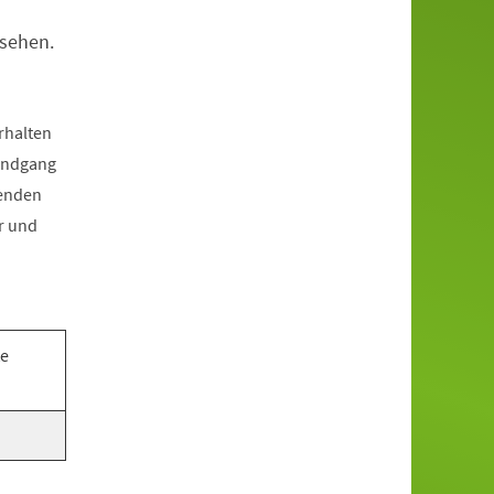
usehen.
rhalten
Rundgang
menden
r und
te