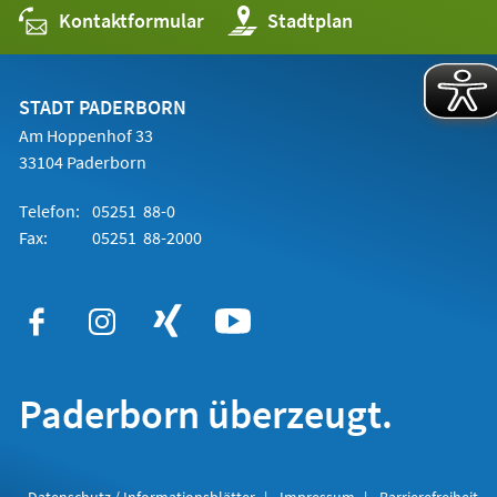
Kontaktformular
(Öffnet
Stadtplan
in
einem
neuen
Tab)
STADT PADERBORN
Am Hoppenhof 33
33104 Paderborn
Telefon:
05251 88-0
Fax:
05251 88-2000
Paderborn überzeugt.
Datenschutz / Informationsblätter
Impressum
Barrierefreiheit