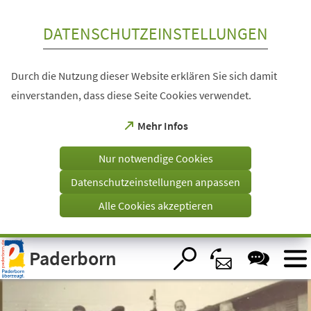
Inhalt anspringen
DATENSCHUTZEINSTELLUNGEN
Durch die Nutzung dieser Website erklären Sie sich damit
einverstanden, dass diese Seite Cookies verwendet.
(Öffnet
Mehr Infos
in
einem
Nur notwendige Cookies
neuen
Tab)
Datenschutzeinstellungen anpassen
Alle Cookies akzeptieren
Visuelle
Paderborn
Assistenzsoftware
öffnen.