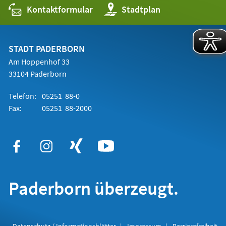
Kontaktformular
(Öffnet
Stadtplan
in
einem
neuen
Tab)
STADT PADERBORN
Am Hoppenhof 33
33104 Paderborn
Telefon:
05251 88-0
Fax:
05251 88-2000
Paderborn überzeugt.
Datenschutz / Informationsblätter
Impressum
Barrierefreiheit