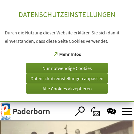
Inhalt anspringen
DATENSCHUTZEINSTELLUNGEN
Durch die Nutzung dieser Website erklären Sie sich damit
einverstanden, dass diese Seite Cookies verwendet.
(Öffnet
Mehr Infos
in
einem
Nur notwendige Cookies
neuen
Tab)
Datenschutzeinstellungen anpassen
Alle Cookies akzeptieren
Visuelle
Paderborn
Assistenzsoftware
öffnen.