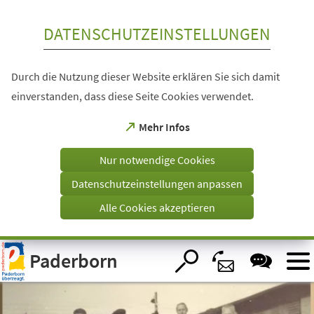
Inhalt anspringen
DATENSCHUTZEINSTELLUNGEN
Durch die Nutzung dieser Website erklären Sie sich damit
einverstanden, dass diese Seite Cookies verwendet.
(Öffnet
Mehr Infos
in
einem
Nur notwendige Cookies
neuen
Tab)
Datenschutzeinstellungen anpassen
Alle Cookies akzeptieren
Visuelle
Paderborn
Assistenzsoftware
öffnen.