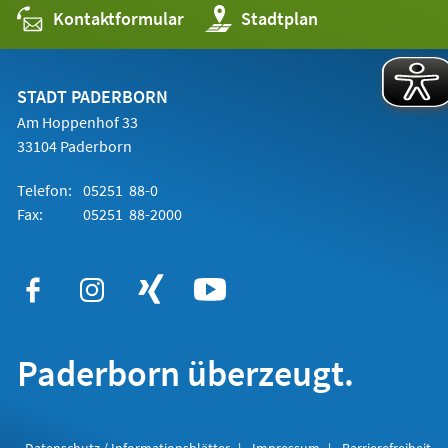
Kontaktformular
(Öffnet
Stadtplan
in
einem
neuen
Tab)
STADT PADERBORN
Am Hoppenhof 33
33104 Paderborn
Telefon:
05251 88-0
Fax:
05251 88-2000
Paderborn überzeugt.
Datenschutz / Informationsblätter
Impressum
Barrierefreiheit