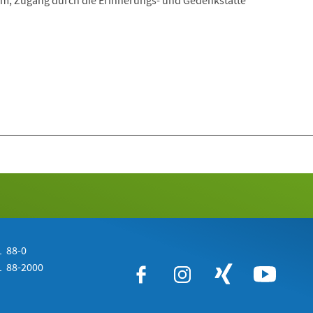
m, Zugang durch die Erinnerungs- und Gedenkstätte
 88-0
 88-2000