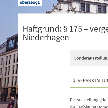
+
1
Haftgrund: § 175 – verg
Niederhagen
Sonderausstellung 
VERANSTALTU
Die Ausstellung „Haf
Veranstaltungsinformationen
die Verfolgung Homo