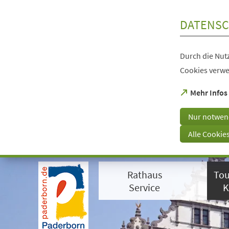
Inhalt anspringen
DATENSC
Durch die Nutz
Cookies verwe
(Öffnet
Mehr Infos
in
einem
Nur notwen
neuen
Tab)
Alle Cookie
Visuelle
Assistenzsoftware
Rathaus
Tou
öffnen.
Mit
Service
K
der
Tastatur
erreichbar
über
ALT