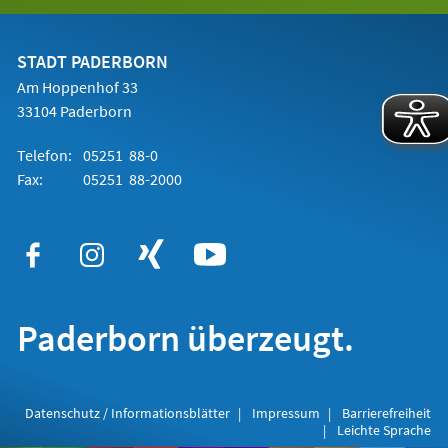
in
einem
neuen
Tab)
STADT PADERBORN
Am Hoppenhof 33
33104 Paderborn
Telefon:
05251 88-0
Fax:
05251 88-2000
Paderborn überzeugt.
Datenschutz / Informationsblätter
Impressum
Barrierefreiheit
Leichte Sprache