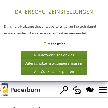
Inhalt anspringen
DATENSCHUTZEINSTELLUNGEN
Durch die Nutzung dieser Website erklären Sie sich damit
einverstanden, dass diese Seite Cookies verwendet.
(Öffnet
Mehr Infos
in
einem
Nur notwendige Cookies
neuen
Tab)
Datenschutzeinstellungen anpassen
Alle Cookies akzeptieren
Visuelle
Paderborn
Assistenzsoftware
öffnen.