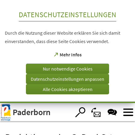
Inhalt anspringen
DATENSCHUTZEINSTELLUNGEN
Durch die Nutzung dieser Website erklären Sie sich damit
einverstanden, dass diese Seite Cookies verwendet.
(Öffnet
Mehr Infos
in
einem
Nur notwendige Cookies
neuen
Tab)
Datenschutzeinstellungen anpassen
Alle Cookies akzeptieren
Visuelle
Paderborn
Assistenzsoftware
öffnen.