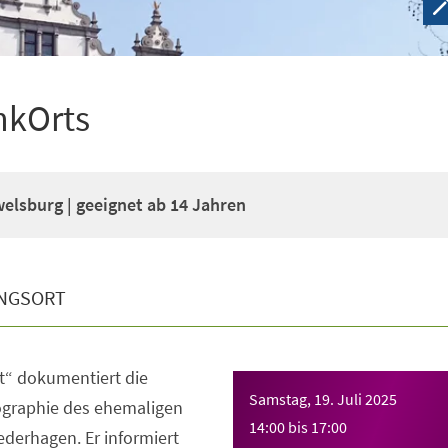
nkOrts
welsburg | geeignet ab 14 Jahren
NGSORT
“ dokumentiert die
Samstag, 19. Juli 2025
graphie des ehemaligen
14:00
bis
17:00
derhagen. Er informiert