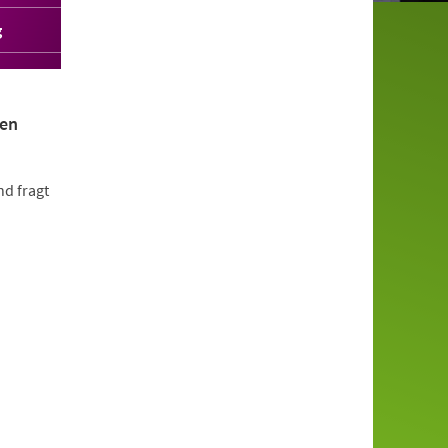
g
ren
d fragt