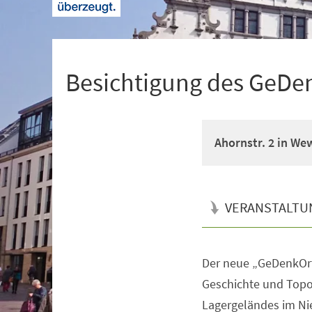
+
1
Besichtigung des GeDe
Ahornstr. 2 in We
VERANSTALTU
Der neue „GeDenkOrt
Veranstaltungsinformationen
Geschichte und Topo
Lagergeländes im Nie