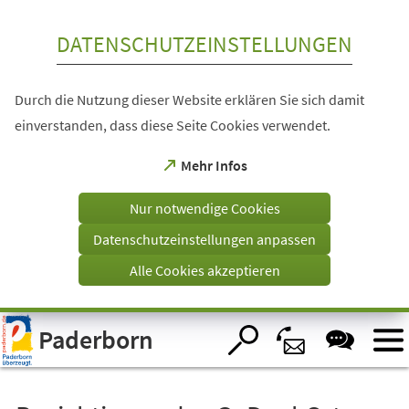
Inhalt anspringen
DATENSCHUTZEINSTELLUNGEN
Durch die Nutzung dieser Website erklären Sie sich damit
einverstanden, dass diese Seite Cookies verwendet.
(Öffnet
Mehr Infos
in
einem
Nur notwendige Cookies
neuen
Tab)
Datenschutzeinstellungen anpassen
Alle Cookies akzeptieren
Visuelle
Paderborn
Assistenzsoftware
öffnen.