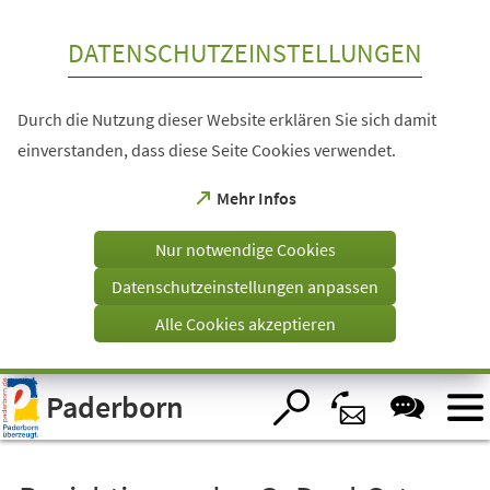
Inhalt anspringen
DATENSCHUTZEINSTELLUNGEN
Durch die Nutzung dieser Website erklären Sie sich damit
einverstanden, dass diese Seite Cookies verwendet.
(Öffnet
Mehr Infos
in
einem
Nur notwendige Cookies
neuen
Tab)
Datenschutzeinstellungen anpassen
Alle Cookies akzeptieren
Visuelle
Paderborn
Assistenzsoftware
öffnen.