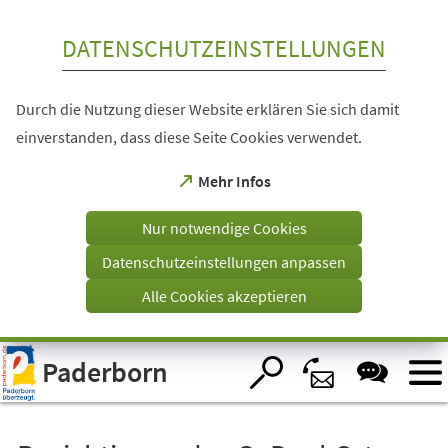
Inhalt anspringen
DATENSCHUTZEINSTELLUNGEN
Durch die Nutzung dieser Website erklären Sie sich damit
einverstanden, dass diese Seite Cookies verwendet.
(Öffnet
Mehr Infos
in
einem
Nur notwendige Cookies
neuen
Tab)
Datenschutzeinstellungen anpassen
Alle Cookies akzeptieren
Visuelle
Paderborn
Assistenzsoftware
öffnen.