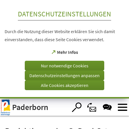
Inhalt anspringen
DATENSCHUTZEINSTELLUNGEN
Durch die Nutzung dieser Website erklären Sie sich damit
einverstanden, dass diese Seite Cookies verwendet.
(Öffnet
Mehr Infos
in
einem
Nur notwendige Cookies
neuen
Tab)
Datenschutzeinstellungen anpassen
Alle Cookies akzeptieren
Visuelle
Paderborn
Assistenzsoftware
öffnen.