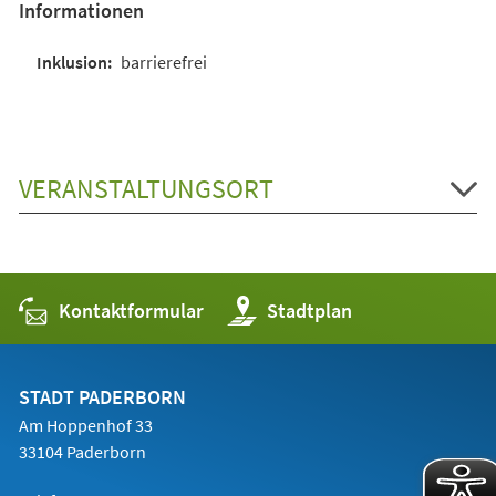
Informationen
barrierefrei
VERANSTALTUNGSORT
Kontaktformular
(Öffnet
Stadtplan
in
einem
neuen
Tab)
STADT PADERBORN
Am Hoppenhof 33
33104 Paderborn