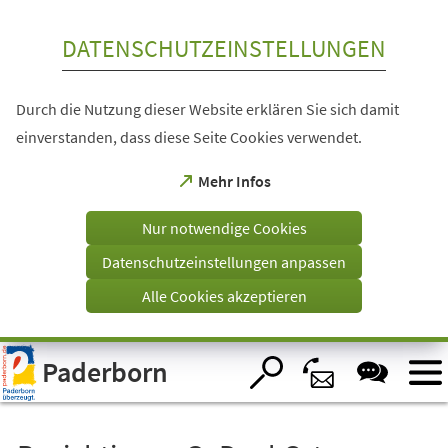
Inhalt anspringen
DATENSCHUTZEINSTELLUNGEN
Durch die Nutzung dieser Website erklären Sie sich damit
einverstanden, dass diese Seite Cookies verwendet.
(Öffnet
Mehr Infos
in
einem
Nur notwendige Cookies
neuen
Tab)
Datenschutzeinstellungen anpassen
Alle Cookies akzeptieren
Visuelle
Paderborn
Assistenzsoftware
öffnen.