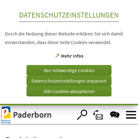
Inhalt anspringen
DATENSCHUTZEINSTELLUNGEN
Durch die Nutzung dieser Website erklären Sie sich damit
einverstanden, dass diese Seite Cookies verwendet.
(Öffnet
Mehr Infos
in
einem
Nur notwendige Cookies
neuen
Tab)
Datenschutzeinstellungen anpassen
Alle Cookies akzeptieren
Visuelle
Paderborn
Assistenzsoftware
öffnen.