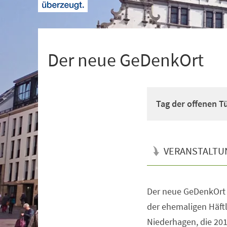
+
1
Der neue GeDenkOrt
Tag der offenen T
VERANSTALTU
Der neue GeDenkOrt b
Veranstaltungsinformationen
der ehemaligen Häft
Niederhagen, die 20