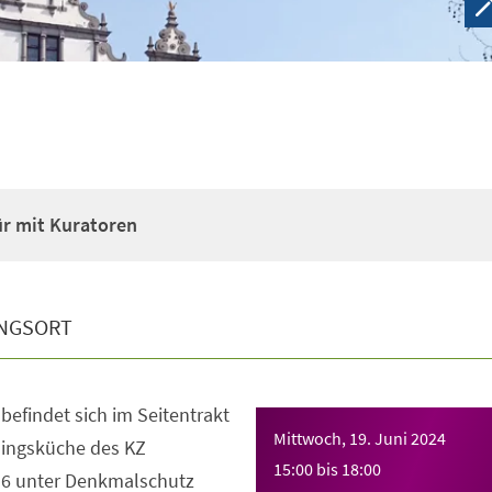
ür mit Kuratoren
NGSORT
efindet sich im Seitentrakt
Mittwoch, 19. Juni 2024
lingsküche des KZ
15:00
bis
18:00
16 unter Denkmalschutz