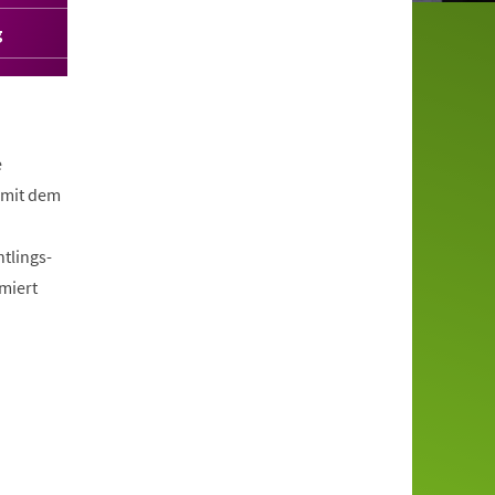
g
e
 mit dem
tlings-
miert