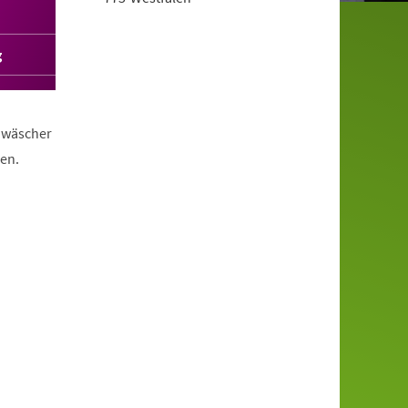
g
eiwäscher
en.