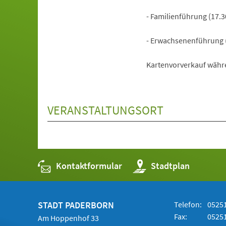
- Familienführung (17.30
- Erwachsenenführung (
Kartenvorverkauf währ
VERANSTALTUNGSORT
Kontaktformular
(Öffnet
Stadtplan
in
einem
neuen
Tab)
STADT PADERBORN
Telefon:
05251
Fax:
05251
Am Hoppenhof 33