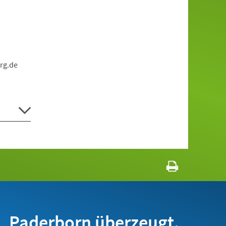
rg.de
Paderborn überzeugt.