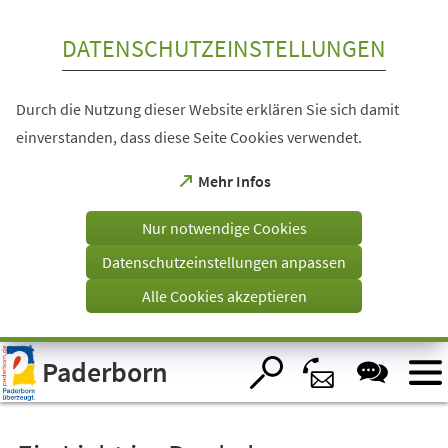
Inhalt anspringen
DATENSCHUTZEINSTELLUNGEN
Durch die Nutzung dieser Website erklären Sie sich damit
einverstanden, dass diese Seite Cookies verwendet.
(Öffnet
Mehr Infos
in
einem
Nur notwendige Cookies
neuen
Tab)
Datenschutzeinstellungen anpassen
Alle Cookies akzeptieren
Visuelle
Paderborn
Assistenzsoftware
öffnen.