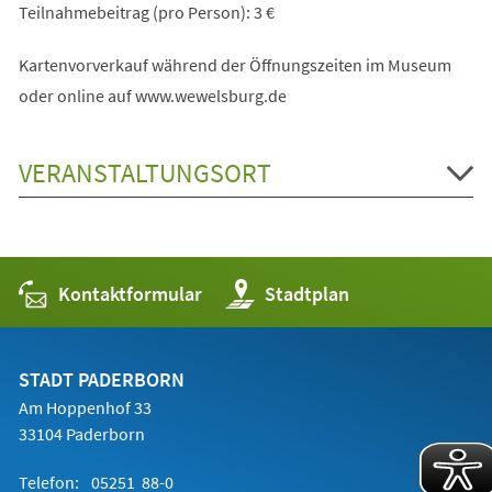
Teilnahmebeitrag (pro Person): 3 €
Kartenvorverkauf während der Öffnungszeiten im Museum
oder online auf www.wewelsburg.de
VERANSTALTUNGSORT
Kontaktformular
(Öffnet
Stadtplan
in
einem
neuen
Tab)
STADT PADERBORN
Am Hoppenhof 33
33104 Paderborn
Telefon:
05251 88-0