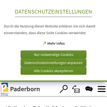
Inhalt anspringen
DATENSCHUTZEINSTELLUNGEN
Durch die Nutzung dieser Website erklären Sie sich damit
einverstanden, dass diese Seite Cookies verwendet.
(Öffnet
Mehr Infos
in
einem
Nur notwendige Cookies
neuen
Tab)
Datenschutzeinstellungen anpassen
Alle Cookies akzeptieren
Visuelle
Paderborn
Assistenzsoftware
öffnen.