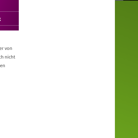
g
er von
ch nicht
nen