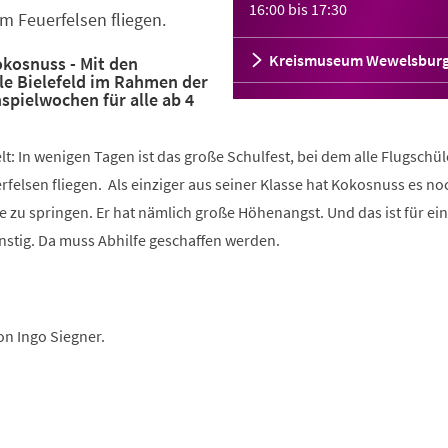
16:00
bis
17:30
m Feuerfelsen fliegen.
Kreismuseum Wewelsbur
okosnuss - Mit den
 Bielefeld im Rahmen der
pielwochen für alle ab 4
lt: In wenigen Tagen ist das große Schulfest, bei dem alle Flugschül
rfelsen fliegen. Als einziger aus seiner Klasse hat Kokosnuss es no
pe zu springen. Er hat nämlich große Höhenangst. Und das ist für ei
stig. Da muss Abhilfe geschaffen werden.
n Ingo Siegner.