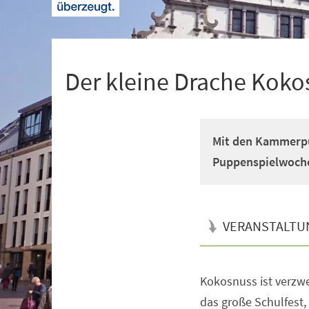
+
1
Der kleine Drache Koko
Mit den Kammerpu
Puppenspielwochen
VERANSTALTU
Kokosnuss ist verzwei
Veranstaltungsinformationen
das große Schulfest,