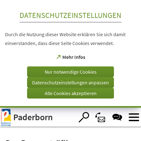
Inhalt anspringen
DATENSCHUTZEINSTELLUNGEN
Durch die Nutzung dieser Website erklären Sie sich damit
einverstanden, dass diese Seite Cookies verwendet.
(Öffnet
Mehr Infos
in
einem
Nur notwendige Cookies
neuen
Tab)
Datenschutzeinstellungen anpassen
Alle Cookies akzeptieren
Visuelle
Paderborn
Assistenzsoftware
öffnen.