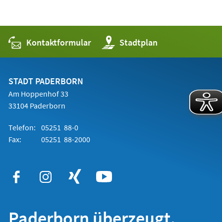
Kontaktformular
(Öffnet
Stadtplan
in
einem
neuen
Tab)
STADT PADERBORN
Am Hoppenhof 33
33104 Paderborn
Telefon:
05251 88-0
Fax:
05251 88-2000
Paderborn überzeugt.