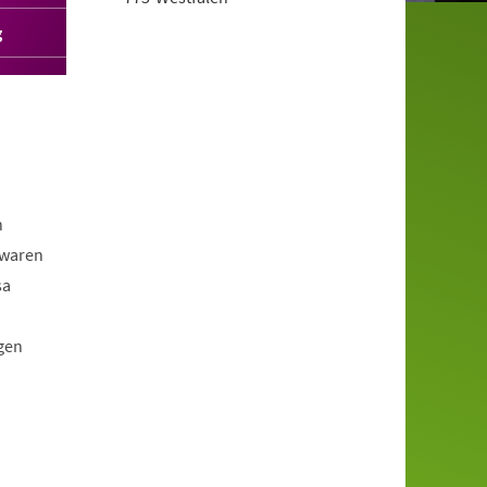
g
n
 waren
sa
gen