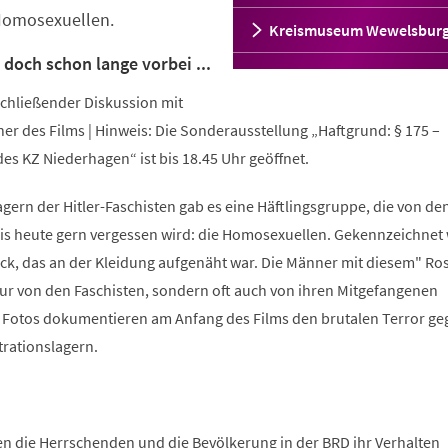
 Homosexuellen.
Kreismuseum Wewelsbur
 doch schon lange vorbei ...
chließender Diskussion mit
her des Films | Hinweis: Die Sonderausstellung „Haftgrund: § 175 –
es KZ Niederhagen“ ist bis 18.45 Uhr geöffnet.
gern der Hitler-Faschisten gab es eine Häftlingsgruppe, die von de
is heute gern vergessen wird: die Homosexuellen. Gekennzeichnet
eck, das an der Kleidung aufgenäht war. Die Männer mit diesem" Ro
ur von den Faschisten, sondern oft auch von ihren Mitgefangenen
d Fotos dokumentieren am Anfang des Films den brutalen Terror ge
rationslagern.
n die Herrschenden und die Bevölkerung in der BRD ihr Verhalten