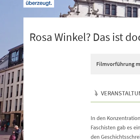
+
1
Rosa Winkel? Das ist doc
Filmvorführung mi
VERANSTALTU
In den Konzentration
Veranstaltungsinformationen
Faschisten gab es ei
den Geschichtsschrei