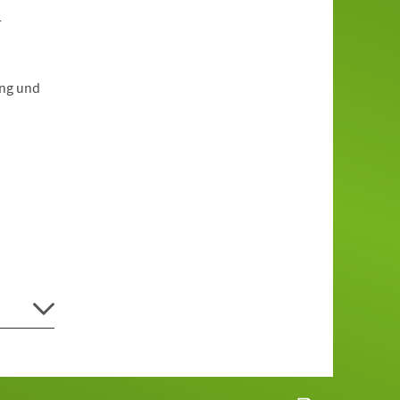
-
ung und