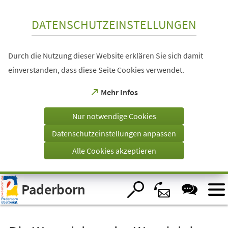
Inhalt anspringen
DATENSCHUTZEINSTELLUNGEN
Durch die Nutzung dieser Website erklären Sie sich damit
einverstanden, dass diese Seite Cookies verwendet.
(Öffnet
Mehr Infos
in
einem
Nur notwendige Cookies
neuen
Tab)
Datenschutzeinstellungen anpassen
Alle Cookies akzeptieren
Visuelle
Paderborn
Assistenzsoftware
öffnen.