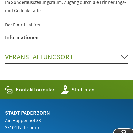
Im Sonderausstellungsraum, Zugang durch die Erinnerungs-
und Gedenkstätte
Der Eintritt ist frei
Informationen
VERANSTALTUNGSORT
Kontaktformular
(Öffnet
Stadtplan
in
einem
neuen
Tab)
STADT PADERBORN
Am Hoppenhof 33
33104 Paderborn