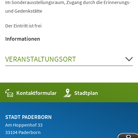
Im Sonderausstellungsraum, Zugang durch die Erinnerungs-
und Gedenkstätte
Der Eintritt ist frei
Informationen
VERANSTALTUNGSORT
Kontaktformular
(Öffnet
Stadtplan
in
einem
neuen
Tab)
STADT PADERBORN
Am Hoppenhof 33
33104 Paderborn