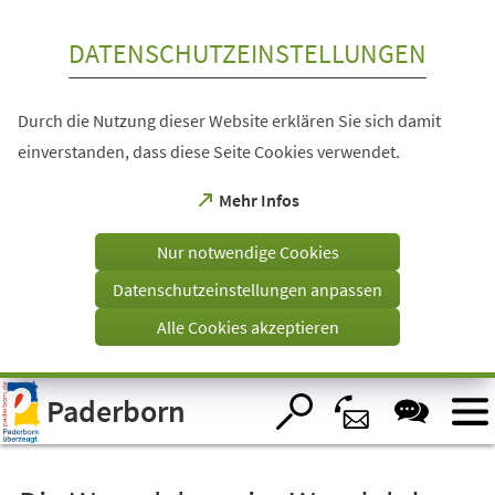
Inhalt anspringen
DATENSCHUTZEINSTELLUNGEN
Durch die Nutzung dieser Website erklären Sie sich damit
einverstanden, dass diese Seite Cookies verwendet.
(Öffnet
Mehr Infos
in
einem
Nur notwendige Cookies
neuen
Tab)
Datenschutzeinstellungen anpassen
Alle Cookies akzeptieren
Visuelle
Paderborn
Assistenzsoftware
öffnen.