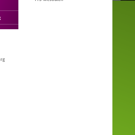
g
urg