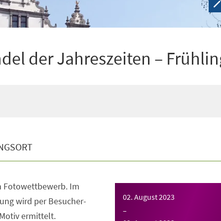
el der Jahreszeiten – Frühlin
NGSORT
m Fotowettbewerb. Im
02. August 2023
ung wird per Besucher-
–
otiv ermittelt.