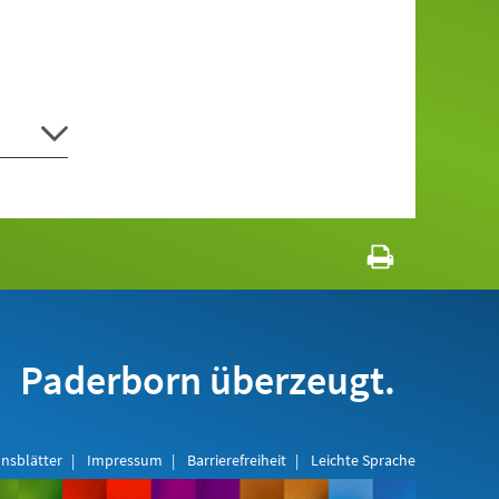
Paderborn überzeugt.
nsblätter
Impressum
Barrierefreiheit
Leichte Sprache