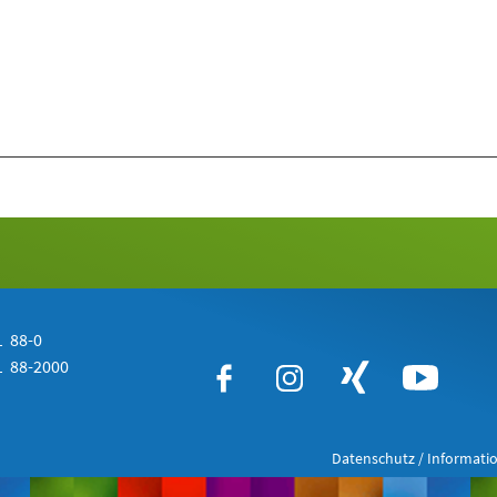
 88-0
 88-2000
Datenschutz / Informatio