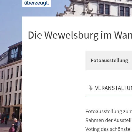
+
1
Die Wewelsburg im Wand
Fotoausstellung
VERANSTALTU
Fotoausstellung zu
Veranstaltungsinformationen
Rahmen der Ausstell
Voting das schönste M