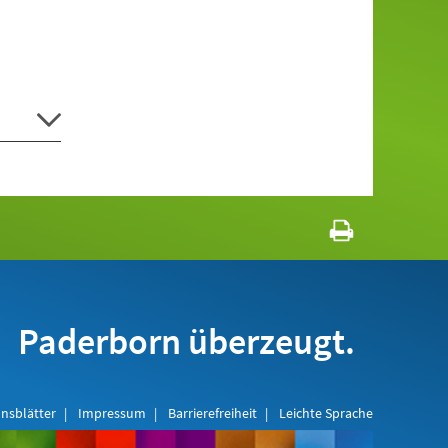
Paderborn überzeugt.
nsblätter
Impressum
Barrierefreiheit
Leichte Sprache