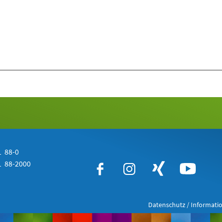
 88-0
 88-2000
Datenschutz / Informatio