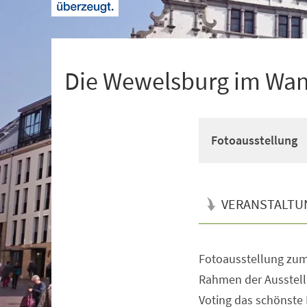
+
1
Die Wewelsburg im Wand
Fotoausstellung
VERANSTALTU
Fotoausstellung zu
Veranstaltungsinformationen
Rahmen der Ausstell
Voting das schönste M