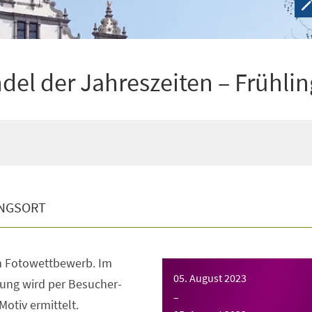
el der Jahreszeiten – Frühlin
NGSORT
m Fotowettbewerb. Im
05. August 2023
ung wird per Besucher-
–
otiv ermittelt.