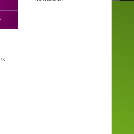
g
urg