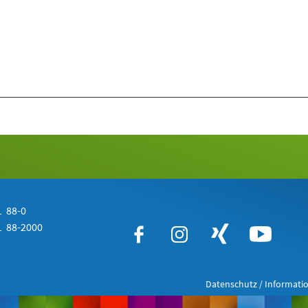
 88-0
 88-2000
Datenschutz / Informatio