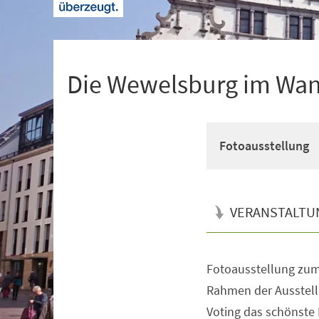
+
1
Die Wewelsburg im Wand
Fotoausstellung
VERANSTALTU
Fotoausstellung zu
Veranstaltungsinformationen
Rahmen der Ausstell
Voting das schönste M