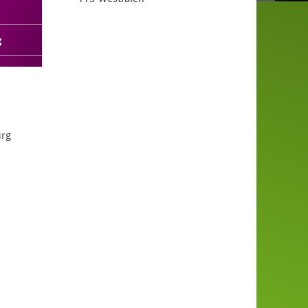
g
urg