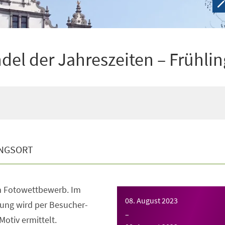
el der Jahreszeiten – Frühlin
NGSORT
m Fotowettbewerb. Im
08. August 2023
ung wird per Besucher-
–
otiv ermittelt.