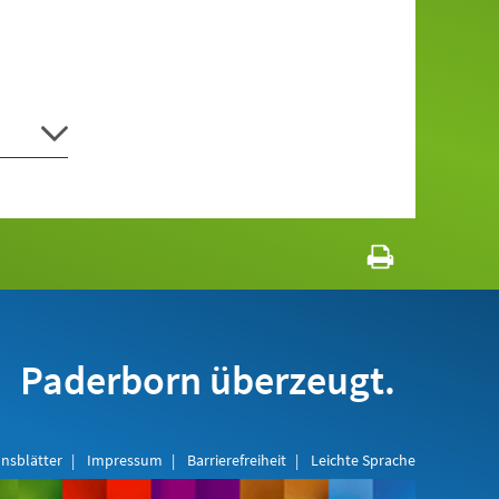
Paderborn überzeugt.
nsblätter
Impressum
Barrierefreiheit
Leichte Sprache