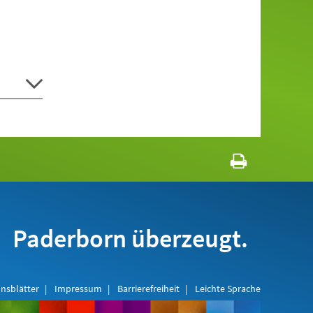
Paderborn überzeugt.
nsblätter
Impressum
Barrierefreiheit
Leichte Sprache