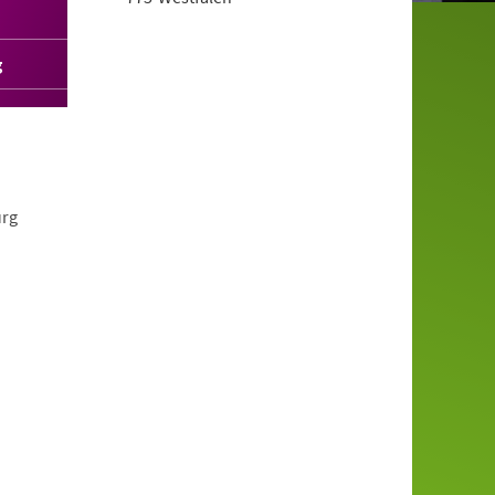
g
urg