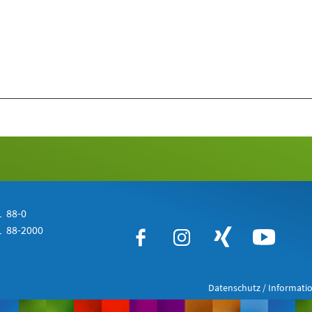
 88-0
 88-2000
Datenschutz / Informatio