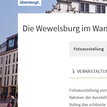
+
1
Die Wewelsburg im Wand
Fotoausstellung
VERANSTALTU
Fotoausstellung zu
Veranstaltungsinformationen
Rahmen der Ausstell
Voting das schönste M