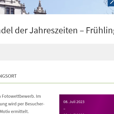
el der Jahreszeiten – Frühlin
NGSORT
m Fotowettbewerb. Im
08. Juli 2023
ung wird per Besucher-
–
otiv ermittelt.