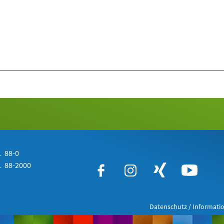
 88-0
 88-2000
Datenschutz / Informatio