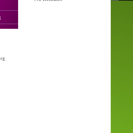
g
urg