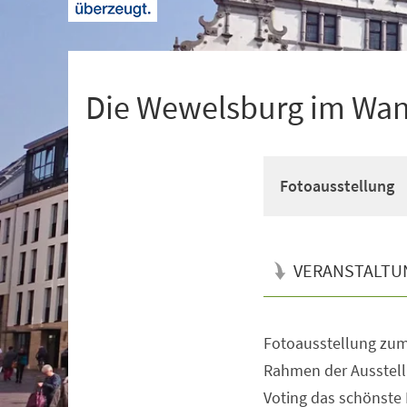
+
1
Die Wewelsburg im Wand
Fotoausstellung
VERANSTALTU
Fotoausstellung zu
Veranstaltungsinformationen
Rahmen der Ausstell
Voting das schönste M