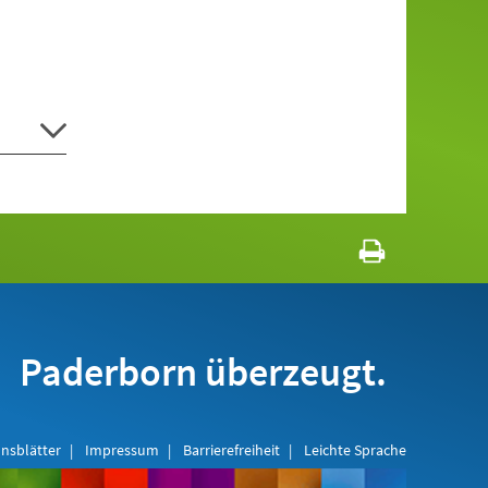
Paderborn überzeugt.
nsblätter
Impressum
Barrierefreiheit
Leichte Sprache