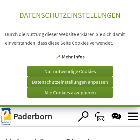
Inhalt anspringen
DATENSCHUTZEINSTELLUNGEN
Durch die Nutzung dieser Website erklären Sie sich damit
einverstanden, dass diese Seite Cookies verwendet.
(Öffnet
Mehr Infos
in
einem
Nur notwendige Cookies
neuen
Tab)
Datenschutzeinstellungen anpassen
Alle Cookies akzeptieren
Visuelle
Paderborn
Assistenzsoftware
öffnen.