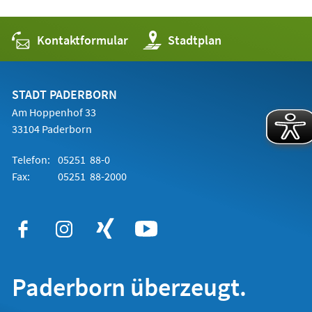
Kontaktformular
(Öffnet
Stadtplan
in
einem
neuen
Tab)
STADT PADERBORN
Am Hoppenhof 33
33104 Paderborn
Telefon:
05251 88-0
Fax:
05251 88-2000
Paderborn überzeugt.