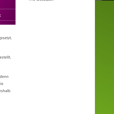
g
esetzt.
stellt.
 denn
ie
eshalb