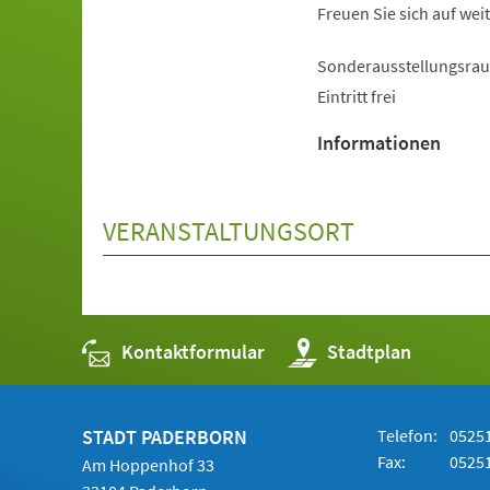
Freuen Sie sich auf wei
Sonderausstellungsrau
Eintritt frei
Informationen
VERANSTALTUNGSORT
Kontaktformular
(Öffnet
Stadtplan
in
einem
neuen
Tab)
STADT PADERBORN
Telefon:
05251
Fax:
05251
Am Hoppenhof 33