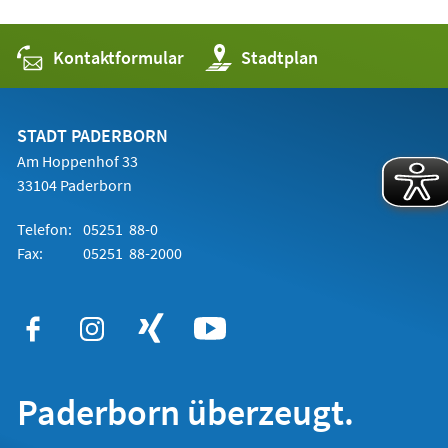
Kontaktformular
(Öffnet
Stadtplan
in
einem
neuen
Tab)
STADT PADERBORN
Am Hoppenhof 33
33104 Paderborn
Telefon:
05251 88-0
Fax:
05251 88-2000
Paderborn überzeugt.