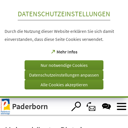
Inhalt anspringen
DATENSCHUTZEINSTELLUNGEN
Durch die Nutzung dieser Website erklären Sie sich damit
einverstanden, dass diese Seite Cookies verwendet.
(Öffnet
Mehr Infos
in
einem
Nur notwendige Cookies
neuen
Tab)
Datenschutzeinstellungen anpassen
Alle Cookies akzeptieren
Visuelle
Paderborn
Assistenzsoftware
öffnen.