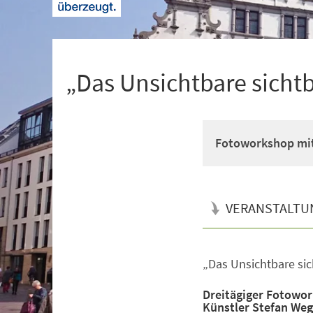
+
1
„Das Unsichtbare sich
Fotoworkshop mit
VERANSTALTU
„Das Unsichtbare si
Veranstaltungsinformationen
Dreitägiger Fotowor
Künstler Stefan Weg