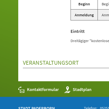
Beginn
Begi
Anmeldung
Anme
Eintritt
Dreitägiger "kostenlo
VERANSTALTUNGSORT
Kontaktformular
(Öffnet
Stadtplan
in
einem
neuen
Tab)
STADT PADERBORN
Telefon:
05251