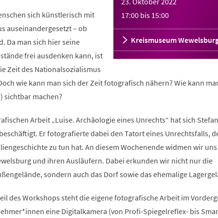
23. Oktober 2022
schen sich künstlerisch mit
17:00
bis
15:00
s auseinandergesetzt – ob
Kreismuseum Wewelsbur
. Da man sich hier seine
tände frei ausdenken kann, ist
ie Zeit des Nationalsozialismus
 Doch wie kann man sich der Zeit fotografisch nähern? Wie kann ma
r) sichtbar machen?
rafischen Arbeit „Luise. Archäologie eines Unrechts“ hat sich Stefa
eschäftigt. Er fotografierte dabei den Tatort eines Unrechtsfalls, d
iliengeschichte zu tun hat. An diesem Wochenende widmen wir uns
ewelsburg und ihren Ausläufern. Dabei erkunden wir nicht nur die
ßengelände, sondern auch das Dorf sowie das ehemalige Lagergel
eil des Workshops steht die eigene fotografische Arbeit im Vorder
ilnehmer*innen eine Digitalkamera (von Profi-Spiegelreflex- bis Sm