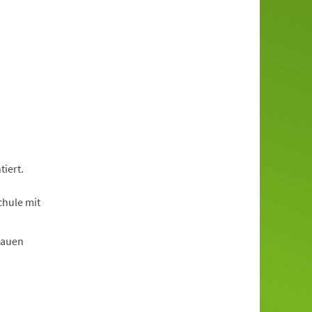
iert.
chule mit
rauen