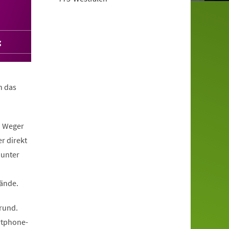
g
n das
n Weger
er direkt
 unter
ände.
grund.
artphone-