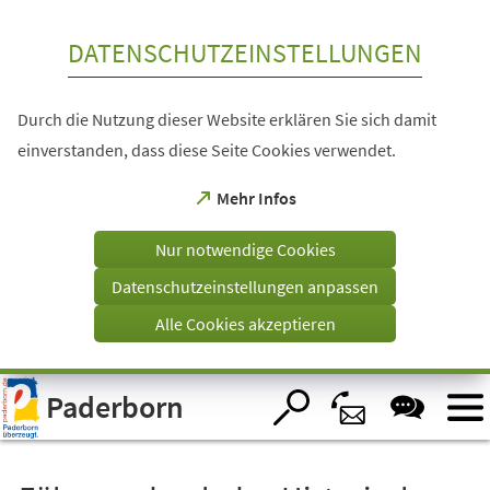
Inhalt anspringen
DATENSCHUTZEINSTELLUNGEN
Durch die Nutzung dieser Website erklären Sie sich damit
einverstanden, dass diese Seite Cookies verwendet.
(Öffnet
Mehr Infos
in
einem
Nur notwendige Cookies
neuen
Tab)
Datenschutzeinstellungen anpassen
Alle Cookies akzeptieren
Visuelle
Paderborn
Assistenzsoftware
öffnen.