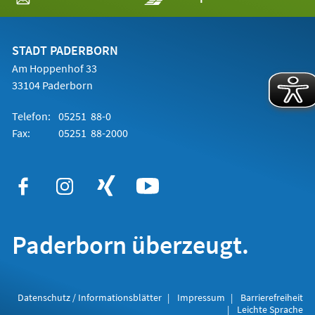
in
einem
neuen
Tab)
STADT PADERBORN
Am Hoppenhof 33
33104 Paderborn
Telefon:
05251 88-0
Fax:
05251 88-2000
Paderborn überzeugt.
Datenschutz / Informationsblätter
Impressum
Barrierefreiheit
Leichte Sprache