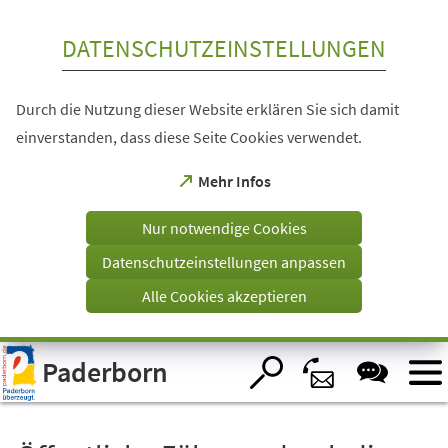
Inhalt anspringen
DATENSCHUTZEINSTELLUNGEN
Durch die Nutzung dieser Website erklären Sie sich damit
einverstanden, dass diese Seite Cookies verwendet.
(Öffnet
Mehr Infos
in
einem
Nur notwendige Cookies
neuen
Tab)
Datenschutzeinstellungen anpassen
Alle Cookies akzeptieren
Visuelle
Paderborn
Assistenzsoftware
öffnen.