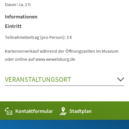
Dauer: ca. 2 h
Informationen
Eintritt
Teilnahmebeitrag (pro Person): 3 €
Kartenvorverkauf während der Öffnungszeiten im Museum
oder online auf www.wewelsburg.de
VERANSTALTUNGSORT
Kontaktformular
(Öffnet
Stadtplan
in
einem
neuen