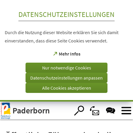
Inhalt anspringen
DATENSCHUTZEINSTELLUNGEN
Durch die Nutzung dieser Website erklären Sie sich damit
einverstanden, dass diese Seite Cookies verwendet.
(Öffnet
Mehr Infos
in
einem
Nur notwendige Cookies
neuen
Tab)
Datenschutzeinstellungen anpassen
Alle Cookies akzeptieren
Visuelle
Paderborn
Assistenzsoftware
öffnen.