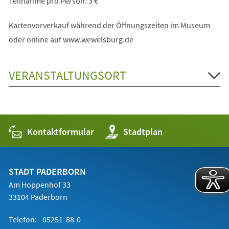
Teilnahme pro Person: 3 €
Kartenvorverkauf während der Öffnungszeiten im Museum
oder online auf www.wewelsburg.de
VERANSTALTUNGSORT
Kontaktformular
(Öffnet
Stadtplan
in
einem
neuen
Tab)
STADT PADERBORN
Am Hoppenhof 33
33104 Paderborn
Telefon:
05251 88-0