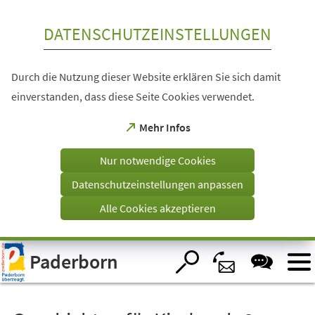
Inhalt anspringen
DATENSCHUTZEINSTELLUNGEN
Durch die Nutzung dieser Website erklären Sie sich damit
einverstanden, dass diese Seite Cookies verwendet.
(Öffnet
Mehr Infos
in
einem
Nur notwendige Cookies
neuen
Tab)
Datenschutzeinstellungen anpassen
Alle Cookies akzeptieren
Visuelle
Paderborn
Assistenzsoftware
öffnen.