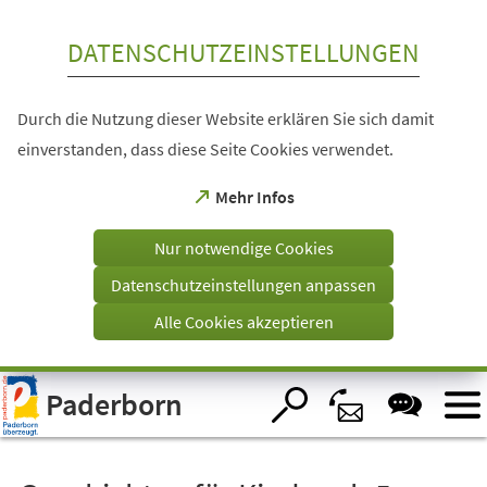
Inhalt anspringen
DATENSCHUTZEINSTELLUNGEN
Durch die Nutzung dieser Website erklären Sie sich damit
einverstanden, dass diese Seite Cookies verwendet.
(Öffnet
Mehr Infos
in
einem
Nur notwendige Cookies
neuen
Tab)
Datenschutzeinstellungen anpassen
Alle Cookies akzeptieren
Visuelle
Paderborn
Assistenzsoftware
öffnen.