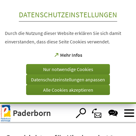
Inhalt anspringen
DATENSCHUTZEINSTELLUNGEN
Durch die Nutzung dieser Website erklären Sie sich damit
einverstanden, dass diese Seite Cookies verwendet.
(Öffnet
Mehr Infos
in
einem
Nur notwendige Cookies
neuen
Tab)
Datenschutzeinstellungen anpassen
Alle Cookies akzeptieren
Visuelle
Paderborn
Assistenzsoftware
öffnen.