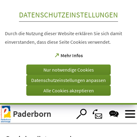
Inhalt anspringen
DATENSCHUTZEINSTELLUNGEN
Durch die Nutzung dieser Website erklären Sie sich damit
einverstanden, dass diese Seite Cookies verwendet.
(Öffnet
Mehr Infos
in
einem
Nur notwendige Cookies
neuen
Tab)
Datenschutzeinstellungen anpassen
Alle Cookies akzeptieren
Visuelle
Paderborn
Assistenzsoftware
öffnen.