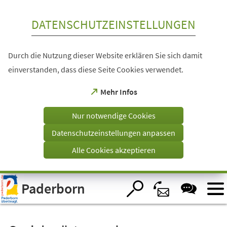
Inhalt anspringen
DATENSCHUTZEINSTELLUNGEN
Durch die Nutzung dieser Website erklären Sie sich damit
einverstanden, dass diese Seite Cookies verwendet.
(Öffnet
Mehr Infos
in
einem
Nur notwendige Cookies
neuen
Tab)
Datenschutzeinstellungen anpassen
Alle Cookies akzeptieren
Visuelle
Paderborn
Assistenzsoftware
öffnen.