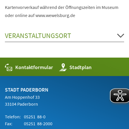
Kartenvorverkauf während der Öffnungszeiten im Museum
oder online auf www.wewelsburg.de
VERANSTALTUNGSORT
Kontaktformular
(Öffnet
Stadtplan
in
einem
neuen
Tab)
STADT PADERBORN
Am Hoppenhof 33
33104 Paderborn
Telefon:
05251 88-0
Fax:
05251 88-2000