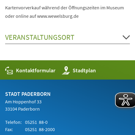
Kartenvorverkauf während der Öffnungszeiten im Museum
oder online auf www.wewelsburg.de
VERANSTALTUNGSORT
Kontaktformular
(Öffnet
Stadtplan
in
einem
neuen
Tab)
STADT PADERBORN
Am Hoppenhof 33
33104 Paderborn
Telefon:
05251 88-0
Fax:
05251 88-2000