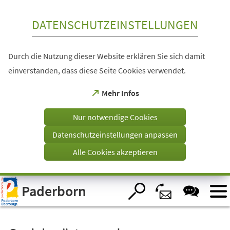
Inhalt anspringen
DATENSCHUTZEINSTELLUNGEN
Durch die Nutzung dieser Website erklären Sie sich damit
einverstanden, dass diese Seite Cookies verwendet.
(Öffnet
Mehr Infos
in
einem
Nur notwendige Cookies
neuen
Tab)
Datenschutzeinstellungen anpassen
Alle Cookies akzeptieren
Visuelle
Paderborn
Assistenzsoftware
öffnen.