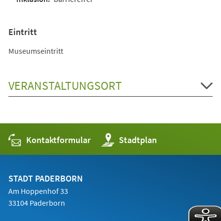
Eintritt
Museumseintritt
VERANSTALTUNGSORT
Kontaktformular
(Öffnet
Stadtplan
in
einem
neuen
Tab)
STADT PADERBORN
Am Hoppenhof 33
33104 Paderborn