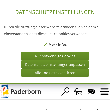
Inhalt anspringen
DATENSCHUTZEINSTELLUNGEN
Durch die Nutzung dieser Website erklären Sie sich damit
einverstanden, dass diese Seite Cookies verwendet.
(Öffnet
Mehr Infos
in
einem
Nur notwendige Cookies
neuen
Tab)
Datenschutzeinstellungen anpassen
Alle Cookies akzeptieren
Visuelle
Paderborn
Assistenzsoftware
öffnen.