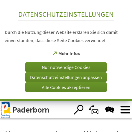
Inhalt anspringen
DATENSCHUTZEINSTELLUNGEN
Durch die Nutzung dieser Website erklären Sie sich damit
einverstanden, dass diese Seite Cookies verwendet.
(Öffnet
Mehr Infos
in
einem
Nur notwendige Cookies
neuen
Tab)
Datenschutzeinstellungen anpassen
Alle Cookies akzeptieren
Visuelle
Paderborn
Assistenzsoftware
öffnen.