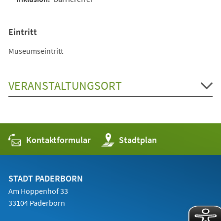
Eintritt
Museumseintritt
VERANSTALTUNGSORT
Kontaktformular
(Öffnet
Stadtplan
in
einem
neuen
Tab)
STADT PADERBORN
Am Hoppenhof 33
33104 Paderborn