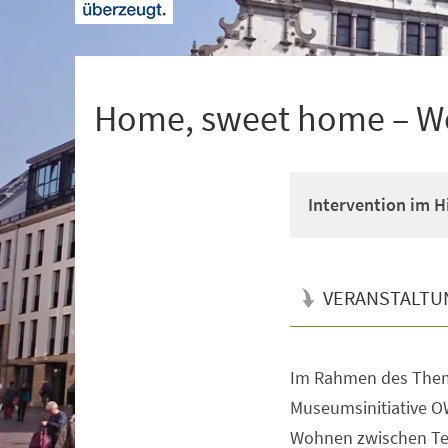
+
1
Home, sweet home – W
Intervention im 
VERANSTALTU
Im Rahmen des Them
Veranstaltungsinformationen
Museumsinitiative O
Wohnen zwischen Te