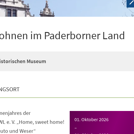
ohnen im Paderborner Land
Historischen Museum
NGSORT
enjahres der
01. Oktober 2026
WL e. V. „Home, sweet home!
–
uto und Weser“