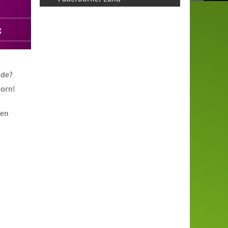
g
nde?
born!
nen