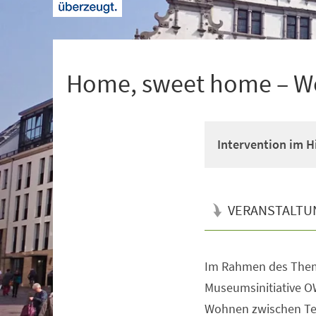
+
1
Home, sweet home – W
Intervention im 
VERANSTALTU
Im Rahmen des Them
Veranstaltungsinformationen
Museumsinitiative O
Wohnen zwischen Te