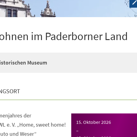
ohnen im Paderborner Land
Historischen Museum
NGSORT
enjahres der
15. Oktober 2026
WL e. V. „Home, sweet home!
–
uto und Weser“