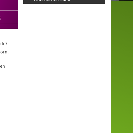
g
nde?
born!
nen