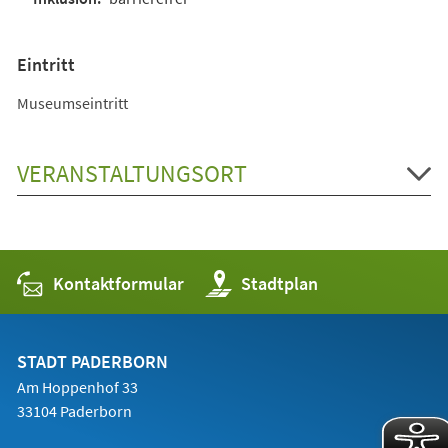
Eintritt
Museumseintritt
VERANSTALTUNGSORT
Kontaktformular
(Öffnet
Stadtplan
in
einem
neuen
Tab)
STADT PADERBORN
Am Hoppenhof 33
33104 Paderborn