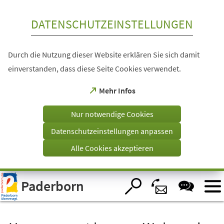
Inhalt anspringen
DATENSCHUTZEINSTELLUNGEN
Durch die Nutzung dieser Website erklären Sie sich damit
einverstanden, dass diese Seite Cookies verwendet.
(Öffnet
Mehr Infos
in
einem
Nur notwendige Cookies
neuen
Tab)
Datenschutzeinstellungen anpassen
Alle Cookies akzeptieren
Visuelle
Paderborn
Assistenzsoftware
öffnen.