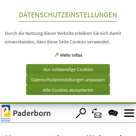
Inhalt anspringen
DATENSCHUTZEINSTELLUNGEN
Durch die Nutzung dieser Website erklären Sie sich damit
einverstanden, dass diese Seite Cookies verwendet.
(Öffnet
Mehr Infos
in
einem
Nur notwendige Cookies
neuen
Tab)
Datenschutzeinstellungen anpassen
Alle Cookies akzeptieren
Visuelle
Paderborn
Assistenzsoftware
öffnen.