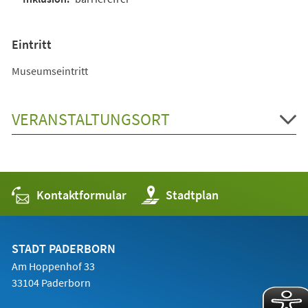
Eintritt
Museumseintritt
VERANSTALTUNGSORT
Kontaktformular
(Öffnet
Stadtplan
in
einem
neuen
Tab)
STADT PADERBORN
Am Hoppenhof 33
33104 Paderborn