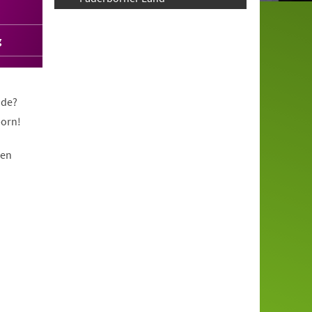
g
nde?
born!
nen