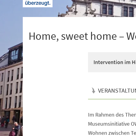
+
1
Home, sweet home – W
Intervention im 
VERANSTALTU
Im Rahmen des Them
Veranstaltungsinformationen
Museumsinitiative O
Wohnen zwischen Te