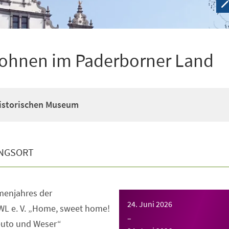
ohnen im Paderborner Land
Historischen Museum
NGSORT
enjahres der
24. Juni 2026
WL e. V. „Home, sweet home!
–
uto und Weser“